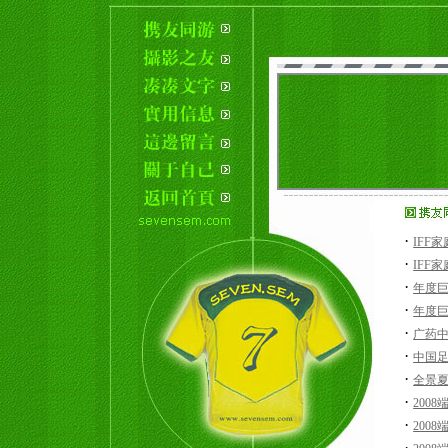
·
IFF家
·
IFF
·
年度巨
·
年度巨
·
广药中
·
中国足
·
全景
·
200
·
200
·