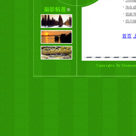
200
·
泡在成
·
我家湾
·
四川
首页