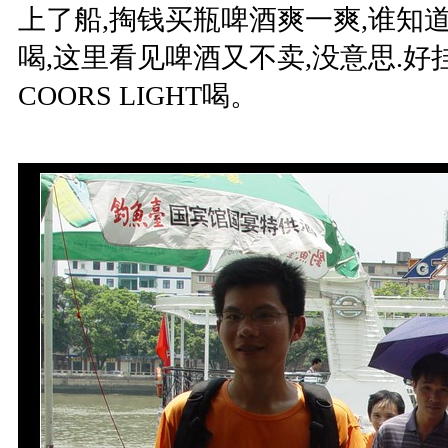
上了船,掏钱买瓶啤酒爽一爽,谁知
喝,这里看见啤酒又不卖,没意思.
COORS LIGHT喝。