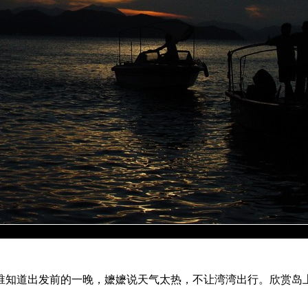
谁知道出发前的一晚，嬷嬷说天气太热，不让湾湾出行。欣赏岛