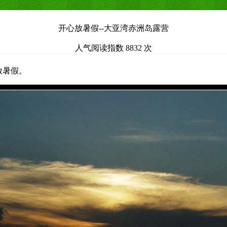
开心放暑假--大亚湾赤洲岛露营
人气阅读指数 8832 次
来放暑假。