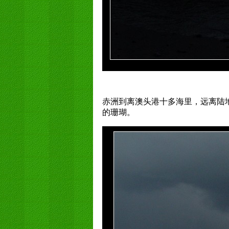
赤洲到离澳头港十多海里，远离陆
的珊瑚。