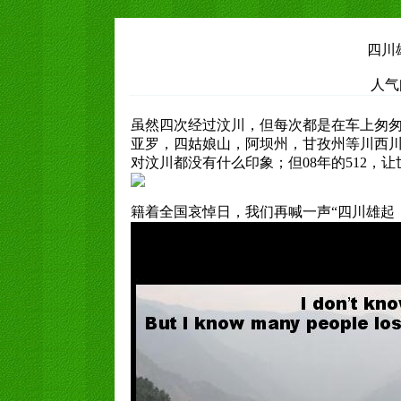
四川
人气
虽然四次经过汶川，但每次都是在车上匆
亚罗，四姑娘山，阿坝州，甘孜州等川西
对汶川都没有什么印象；但08年的512，
籍着全国哀悼日，我们再喊一声“四川雄起