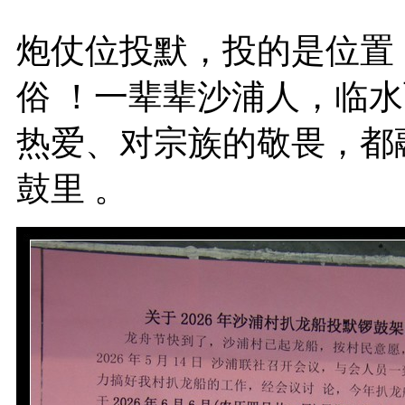
炮仗位投默，投的是位置
俗 ！一辈辈沙浦人，临
热爱、对宗族的敬畏，都
鼓里 。