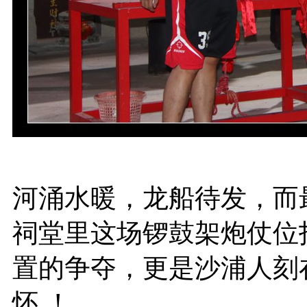
河涌水暖，龙船待发，而
祠堂里这场锣鼓架炮仗位
置的争夺，更是沙浦人刻
怀 ！