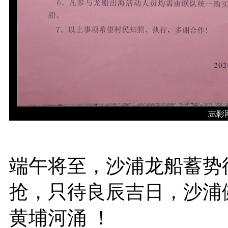
端午将至，沙浦龙船蓄势
抢，只待良辰吉日，沙浦
黄埔河涌 ！