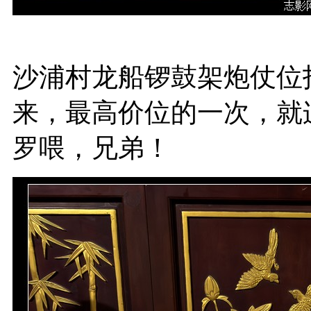
沙浦村龙船锣鼓架炮仗位
来，最高价位的一次，就连
罗喂，兄弟！