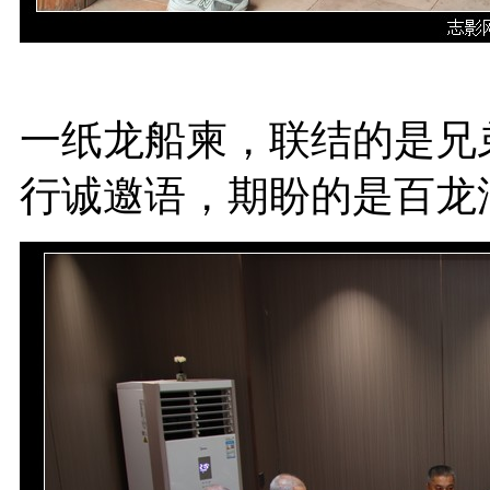
一纸龙船柬，联结的是兄
行诚邀语，期盼的是百龙