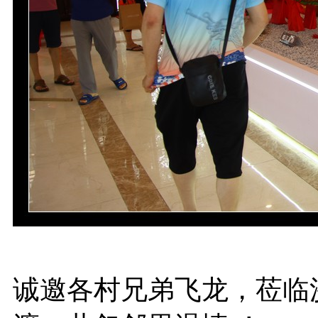
诚邀各村兄弟飞龙，莅临