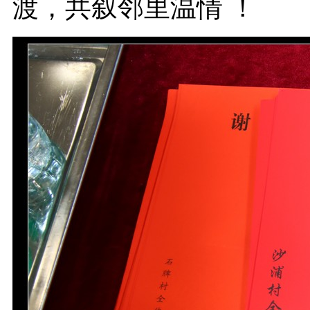
渡，共叙邻里温情 ！