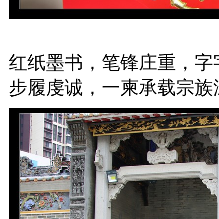
红纸墨书，笔锋庄重，字
步履虔诚，一柬承载宗族