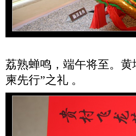
荔熟蝉鸣，端午将至。黄
柬先行”之礼 。