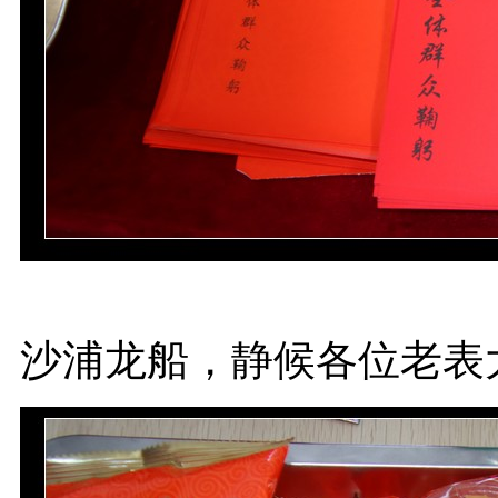
沙浦龙船，静候各位老表