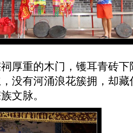
宗祠厚重的木门，镬耳青砖下
立，没有河涌浪花簇拥，却藏
宗族文脉。