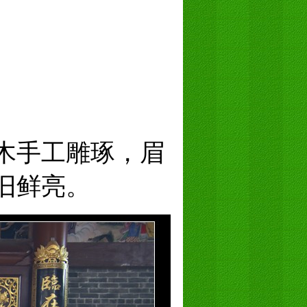
木手工雕琢，眉
旧鲜亮。