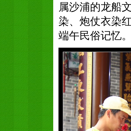
属沙浦的龙船
染、炮仗衣染
端午民俗记忆