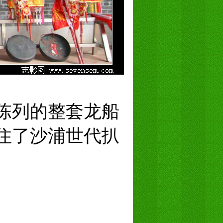
陈列的整套龙船
住了沙浦世代扒