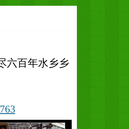
尽六百年水乡乡
5763