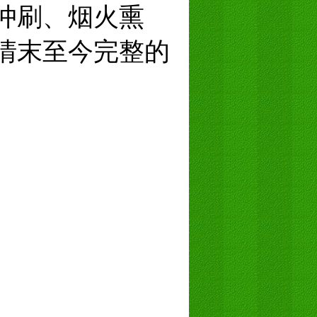
冲刷、烟火熏
清末至今完整的