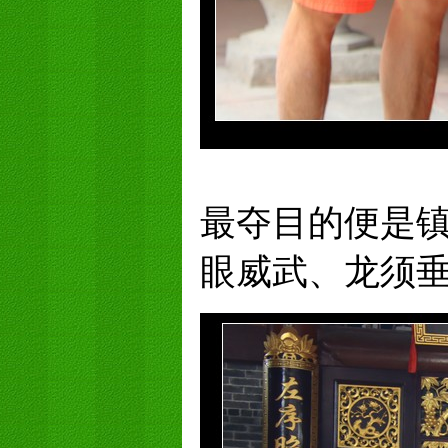
最夺目的便是
眼威武、龙须