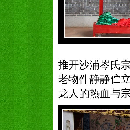
推开沙浦岑氏
老物件静静伫
龙人的热血与